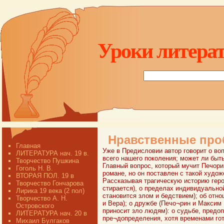
Уроки литерат
Нравственные про
Главная
Уже в Предисловии автор говорит о воп
ЛИТЕРАТУРА нач. 19 в.
всего нашего поколения; может ли быть
Творчество Пушкина
Главный вопрос, который мучит Печорин
Гоголь Н. В.
романе, но он поставлен с такой худо
ВТОРАЯ ПОЛ. 19 в
Рассказывая трагическую историю геро
Творчество Гончарова
стирается), о пределах индивидуальной
Лирика 19 века (2 пол)
становится злом и бедствием); об отн
Творчество А. Н.
и Вера); о дружбе (Печо¬рин и Максим 
Островского
приносит зло людям): о судьбе, предо
ЛИТЕРАТУРА нач. 20 в
пре¬допределения, хотя временами гот
Михаил Булгаков