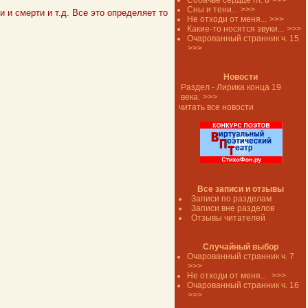
Собачье сердце гл. 8
>>>
Сны и тени...
>>>
 и смерти и т.д. Все это определяет то
Не отходи от меня...
>>>
Какие-то носятся звуки...
>>>
Очарованный странник ч. 15
>>>
Новости
Раздел - Лирика конца 19
века.
>>>
читать все новости
Все записи и отзывы
Записи по разделам
Записи вне разделов
Отзывы читателей
Случайный выбор
Очарованный странник ч. 7
>>>
Не отходи от меня...
>>>
Очарованный странник ч. 16
>>>