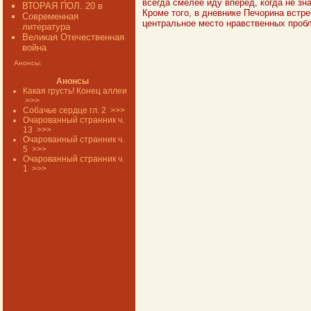
всегда смелее иду вперед, когда не зн
ВТОРАЯ ПОЛ. 20 в
Кроме того, в дневнике Печорина встре
Современная
центральное место нравственных пробл
литература
Великая Отечественная
война
Анонсы:
Анонсы
Какая грусть! Конец аллеи
>>>
Собачье сердце гл. 2
>>>
Очарованный странник ч.
13
>>>
Очарованный странник ч.
5
>>>
Очарованный странник ч.
1
>>>