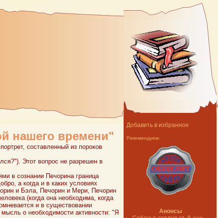
Добавить в избранное
й нашего времени"
Рекомендуем:
 портрет, составленный из пороков
лся?"). Этот вопрос не разрешен в
ями в сознании Печорина граница
бро, а когда и в каких условиях
чорин и Бэла, Печорин и Мери, Печорин
еловека (когда она необходима, когда
сомневается и в существовании
Анонсы
 мысль о необходимости активности: "Я