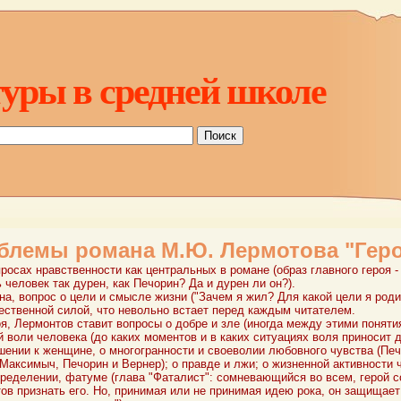
уры в средней школе
блемы романа М.Ю. Лермотова "Геро
росах нравственности как центральных в романе (образ главного героя -
 человек так дурен, как Печорин? Да и дурен ли он?).
а, вопрос о цели и смысле жизни ("Зачем я жил? Для какой цели я роди
жественной силой, что невольно встает перед каждым читателем.
я, Лермонтов ставит вопросы о добре и зле (иногда между этими поняти
 воли человека (до каких моментов и в каких ситуациях воля приносит до
ошении к женщине, о многогранности и своеволии любовного чувства (Пе
Максимыч, Печорин и Вернер); о правде и лжи; о жизненной активности ч
пределении, фатуме (глава "Фаталист": сомневающийся во всем, герой 
ов признать его. Но, принимая или не принимая идею рока, он защищает