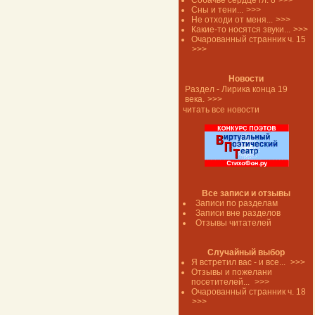
Собачье сердце гл. 8
>>>
Сны и тени...
>>>
Не отходи от меня...
>>>
Какие-то носятся звуки...
>>>
Очарованный странник ч. 15
>>>
Новости
Раздел - Лирика конца 19
века.
>>>
читать все новости
Все записи и отзывы
Записи по разделам
Записи вне разделов
Отзывы читателей
Случайный выбор
Я встретил вас - и все...
>>>
Отзывы и пожелани
посетителей...
>>>
Очарованный странник ч. 18
>>>