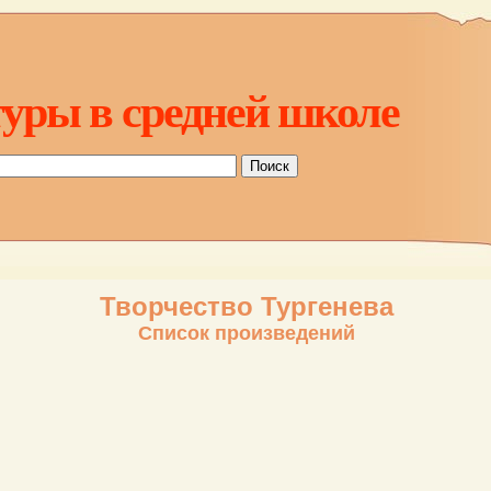
уры в средней школе
Творчество Тургенева
Список произведений