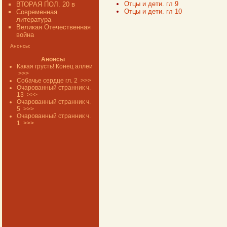
Отцы и дети. гл 9
ВТОРАЯ ПОЛ. 20 в
Отцы и дети. гл 10
Современная
литература
Великая Отечественная
война
Анонсы:
Анонсы
Какая грусть! Конец аллеи
>>>
Собачье сердце гл. 2
>>>
Очарованный странник ч.
13
>>>
Очарованный странник ч.
5
>>>
Очарованный странник ч.
1
>>>