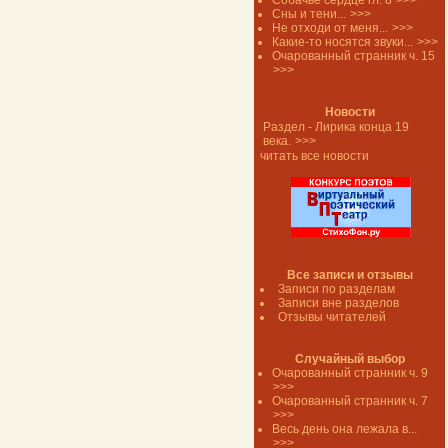
Собачье сердце гл. 8
>>>
Сны и тени...
>>>
Не отходи от меня...
>>>
Какие-то носятся звуки...
>>>
Очарованный странник ч. 15
>>>
Новости
Раздел - Лирика конца 19
века.
>>>
читать все новости
Все записи и отзывы
Записи по разделам
Записи вне разделов
Отзывы читателей
Случайный выбор
Очарованный странник ч. 9
>>>
Очарованный странник ч. 7
>>>
Весь день она лежала в...
>>>