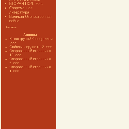
ВТОРАЯ ПОЛ. 20 в
Современная
литература
Великая Отечественная
война
Анонсы:
Анонсы
Какая грусть! Конец аллеи
>>>
Собачье сердце гл. 2
>>>
Очарованный странник ч.
13
>>>
Очарованный странник ч.
5
>>>
Очарованный странник ч.
1
>>>