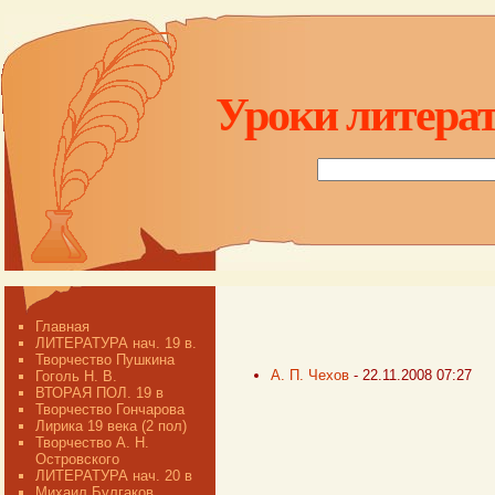
Уроки литерат
Главная
ЛИТЕРАТУРА нач. 19 в.
Творчество Пушкина
А. П. Чехов
- 22.11.2008 07:27
Гоголь Н. В.
ВТОРАЯ ПОЛ. 19 в
Творчество Гончарова
Лирика 19 века (2 пол)
Творчество А. Н.
Островского
ЛИТЕРАТУРА нач. 20 в
Михаил Булгаков