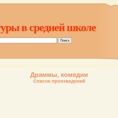
уры в средней школе
Драммы, комедии
Список произведений