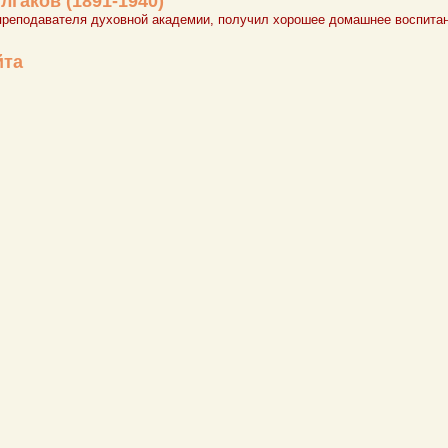
гаков (1891-1940)
 преподавателя духовной академии, получил хорошее домашнее воспита
йта