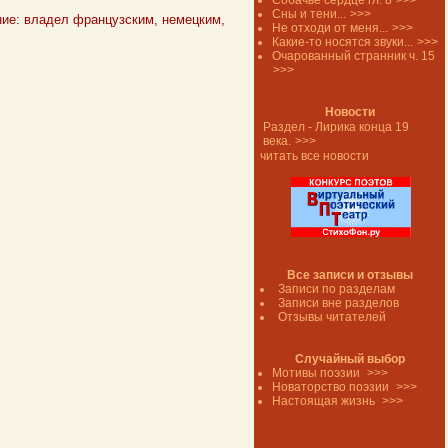
Собачье сердце гл. 8
>>>
Сны и тени...
>>>
ние: владел французским, немецким,
Не отходи от меня...
>>>
Какие-то носятся звуки...
>>>
Очарованный странник ч. 15
>>>
Новости
Раздел - Лирика конца 19
века.
>>>
читать все новости
Все записи и отзывы
Записи по разделам
Записи вне разделов
Отзывы читателей
Случайный выбор
Мотивы поэзии
>>>
Новаторство поэзии
>>>
Настоящая жизнь
>>>