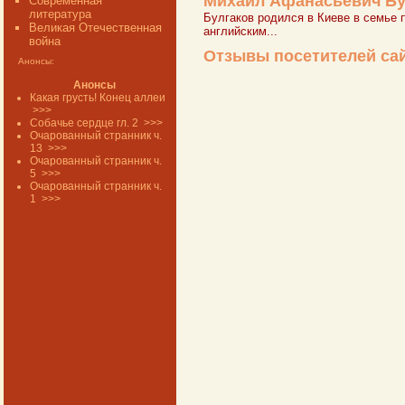
Михаил Афанасьевич Бул
Современная
литература
Булгаков родился в Киеве в семье
Великая Отечественная
английским...
война
Отзывы посетителей са
Анонсы:
Анонсы
Какая грусть! Конец аллеи
>>>
Собачье сердце гл. 2
>>>
Очарованный странник ч.
13
>>>
Очарованный странник ч.
5
>>>
Очарованный странник ч.
1
>>>