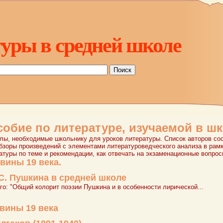
уры в средней школе
собие по литературе, изучаемой в ш
лы, необходимые школьнику для уроков литературы. Список авторов со
зоры произведений с элементами литературоведческого анализа в рамк
атуры по теме и рекомендации, как отвечать на экзаменационные вопро
вины 19 века.
 С. Пушкина в средней школе
го: "Общий колорит поэзии Пушкина и в особенности лирической...
вины 19 века