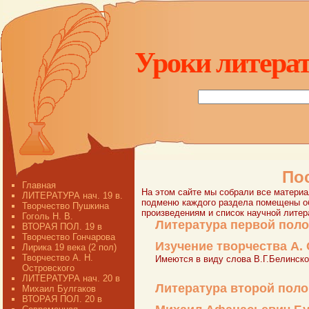
Уроки литерат
По
Главная
На этом сайте мы собрали все материа
ЛИТЕРАТУРА нач. 19 в.
подменю каждого раздела помещены об
Творчество Пушкина
произведениям и список научной литер
Гоголь Н. В.
Литература первой поло
ВТОРАЯ ПОЛ. 19 в
Творчество Гончарова
Изучение творчества А.
Лирика 19 века (2 пол)
Творчество А. Н.
Имеются в виду слова В.Г.Белинско
Островского
ЛИТЕРАТУРА нач. 20 в
Литература второй поло
Михаил Булгаков
ВТОРАЯ ПОЛ. 20 в