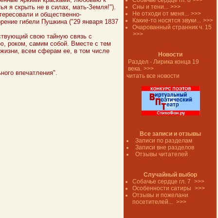
Собачье сердце гл. 8
>>>
ья я скрыть не в силах, мать-Земля!").
Сны и тени...
>>>
Не отходи от меня...
>>>
нтересовали и общественно-
Какие-то носятся звуки...
>>>
рение гибели Пушкина ("29 января 1837
Очарованный странник ч. 15
>>>
вствующий свою тайную связь с
ю, роком, самим собой. Вместе с тем
 жизни, всем сферам ее, в том числе
Новости
Раздел - Лирика конца 19
века.
>>>
ьного впечатления".
читать все новости
Все записи и отзывы
Записи по разделам
Записи вне разделов
Отзывы читателей
Случайный выбор
Собачье сердце гл. 7
>>>
Особенности сатиры
>>>
Отзывы и пожелани
посетителей...
>>>