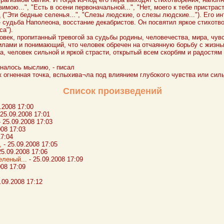
имою...", "Есть в осени первоначальной...", "Нет, моего к тебе пристраст
("Эти бедные селенья...", "Слезы людские, о слезы людские..."). Его и
- судьба Наполеона, восстание декабристов. Он посвятил яркое стихотво
са").
ловек, пропитанный тревогой за судьбы родины, человечества, мира, чу
илами и понимающий, что человек обречен на отчаянную борьбу с жизнь
а, человек сильной и яркой страсти, открытый всем скорбям и радостям
иналось мыслию, - писал
ак огненная точка, вспыхива¬ла под влиянием глубокого чувства или сил
Список произведений
9.2008 17:00
 25.09.2008 17:01
 25.09.2008 17:03
008 17:03
17:04
,
- 25.09.2008 17:05
25.09.2008 17:06
еленый...
- 25.09.2008 17:09
008 17:09
.09.2008 17:12