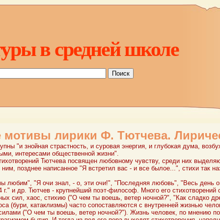
уры в средней школе
мотивы лирики Ф. Тютчева. Лириче
упны "и знойная страстность, и суровая энергия, и глубокая дума, воз
ыми, интересами общественной жизни".
тихотворений Тютчева посвящен любовному чувству, среди них выделяю
 ним, позднее написанное "Я встретил вас - и все былое...", стихи так 
ы любим", "Я очи знал, - о, эти очи!", "Последняя любовь", "Весь день 
64 г." и др. Тютчев - крупнейший поэт-философ. Много его стихотворений
ных сил, хаос, стихию ("О чем ты воешь, ветер ночной?", "Как сладко д
оса (бури, катаклизмы) часто сопоставляются с внутренней жизнью чело
лами ("О чем ты воешь, ветер ночной?"). Жизнь человек, по мнению поэт
трагизмом бытия. И тогда из-под его пера выходят стихотворения, напо