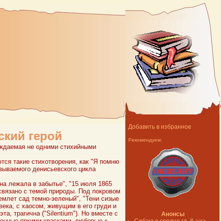
Добавить в избранное
ский герой
Рекомендуем:
буждаемая не одними стихийными
тся такие стихотворения, как "Я помню
называемого денисьевского цикла
она лежала в забытье", "15 июля 1865
 связано с темой природы. Под покровом
ремлет сад темно-зеленый", "Тени сизые
века, с хаосом, живущим в его груди и
а, трагична ("Silentium"). Но вместе с
Анонсы
лненные яркими красками, любовью к