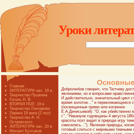
Уроки литерат
Основные 
Главная
Добролюбов говорил, что Тютчеву дост
ЛИТЕРАТУРА нач. 19 в.
явлениями, но и вопросами нравственн
Творчество Пушкина
И действительно, значительный цикл с
Гоголь Н. В.
время золотое..." и перекликающееся с
ВТОРАЯ ПОЛ. 19 в
(посвященные прямо или косвенно
Творчество Гончарова
Е.А.Денисьевой): "О, как убийственно м
Лирика 19 века (2 пол)
г.", "Накануне годовщины 4 августа 18
Творчество А. Н.
красоты поэт видит в природе игру тем
Островского
смесились..."). Явления природы, косм
ЛИТЕРАТУРА нач. 20 в
готовый слиться с мировыми темными си
Михаил Булгаков
тем он находит в себе силы стать над 