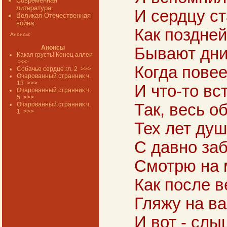
Современная
литература
И сердцу ст
Великая Отечественная
война
Как поздне
Анонсы:
Анонсы
Бывают дни
Какая грусть! Конец аллеи
>>>
Когда повее
Собачье сердце гл. 2
>>>
Очарованный странник ч.
13
>>>
И что-то вс
Очарованный странник ч.
5
>>>
Очарованный странник ч.
Так, весь о
1
>>>
Тех лет ду
С давно за
Смотрю на 
Как после в
Гляжу на вас
И вот - слы