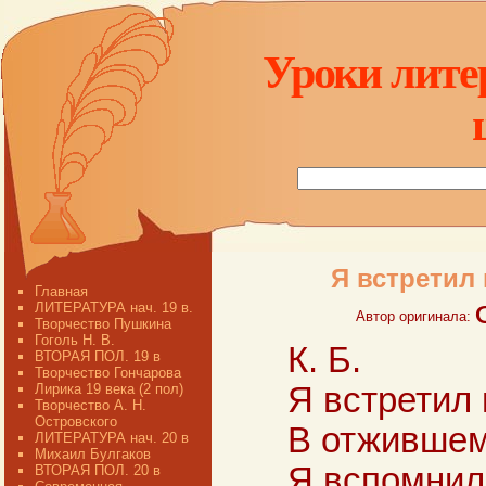
Уроки лите
Я встретил 
Главная
ЛИТЕРАТУРА нач. 19 в.
Автор оригинала:
Творчество Пушкина
Гоголь Н. В.
К. Б.
ВТОРАЯ ПОЛ. 19 в
Творчество Гончарова
Лирика 19 века (2 пол)
Я встретил 
Творчество А. Н.
Островского
В отжившем
ЛИТЕРАТУРА нач. 20 в
Михаил Булгаков
Я вспомнил
ВТОРАЯ ПОЛ. 20 в