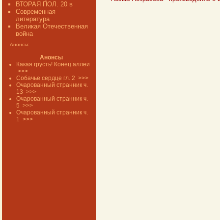
ВТОРАЯ ПОЛ. 20 в
Современная
литература
Великая Отечественная
война
Анонсы:
Анонсы
Какая грусть! Конец аллеи
>>>
Собачье сердце гл. 2
>>>
Очарованный странник ч.
13
>>>
Очарованный странник ч.
5
>>>
Очарованный странник ч.
1
>>>