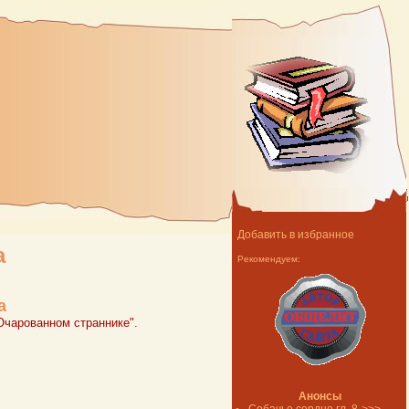
Добавить в избранное
а
Рекомендуем:
а
Очарованном страннике".
Анонсы