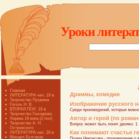
Уроки литерат
Главная
Драммы, комедии
ЛИТЕРАТУРА нач. 19 в.
Творчество Пушкина
Изображение русского на
Гоголь Н. В.
ВТОРАЯ ПОЛ. 19 в
Среди произведений, которые можно
Творчество Гончарова
Автор и герой (по роман
Лирика 19 века (2 пол)
Творчество А. Н.
Вопрос может быть понят двояко: 1
Островского
Как понимают счастье г
ЛИТЕРАТУРА нач. 20 в
Михаил Булгаков
Поэма Некрасова - произведение о 