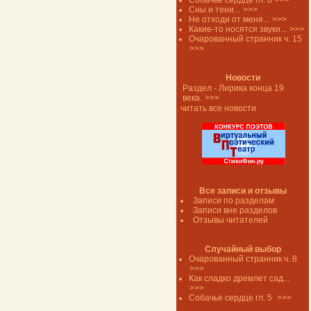
Собачье сердце гл. 8
>>>
Сны и тени...
>>>
Не отходи от меня...
>>>
Какие-то носятся звуки...
>>>
Очарованный странник ч. 15
>>>
Новости
Раздел - Лирика конца 19
века.
>>>
читать все новости
Все записи и отзывы
Записи по разделам
Записи вне разделов
Отзывы читателей
Случайный выбор
Очарованный странник ч. 8
>>>
Как сладко дремлет сад...
>>>
Собачье сердце гл. 5
>>>