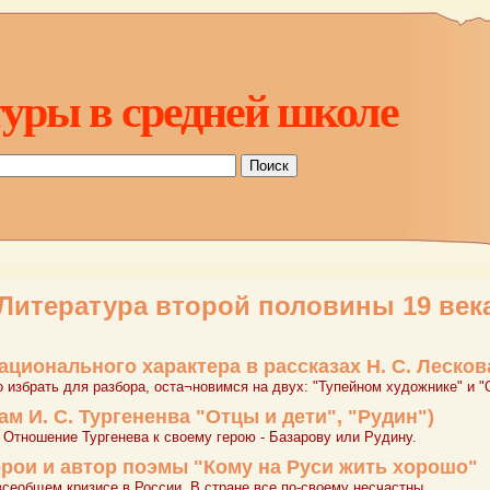
уры в средней школе
Литература второй половины 19 век
ционального характера в рассказах Н. С. Лесков
 избрать для разбора, оста¬новимся на двух: "Тупейном художнике" и "
ам И. С. Тургененва "Отцы и дети", "Рудин")
. Отношение Тургенева к своему герою - Базарову или Рудину.
ерои и автор поэмы "Кому на Руси жить хорошо"
всеобщем кризисе в России. В стране все по-своему несчастны.