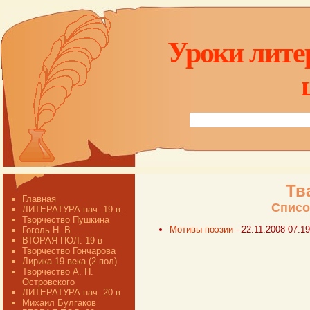
Уроки лите
Тв
Главная
Списо
ЛИТЕРАТУРА нач. 19 в.
Творчество Пушкина
Мотивы поэзии
- 22.11.2008 07:1
Гоголь Н. В.
ВТОРАЯ ПОЛ. 19 в
Творчество Гончарова
Лирика 19 века (2 пол)
Творчество А. Н.
Островского
ЛИТЕРАТУРА нач. 20 в
Михаил Булгаков