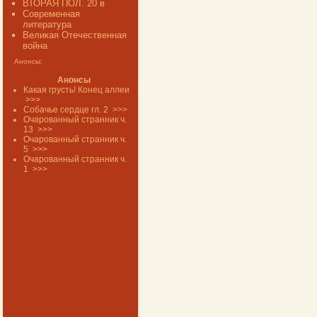
ВТОРАЯ ПОЛ. 20 в
Современная
литература
Великая Отечественная
война
Анонсы:
Анонсы
Какая грусть! Конец аллеи
>>>
Собачье сердце гл. 2
>>>
Очарованный странник ч.
13
>>>
Очарованный странник ч.
5
>>>
Очарованный странник ч.
1
>>>