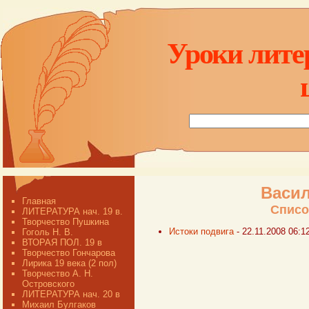
Уроки лите
Васи
Главная
Списо
ЛИТЕРАТУРА нач. 19 в.
Творчество Пушкина
Истоки подвига
- 22.11.2008 06:1
Гоголь Н. В.
ВТОРАЯ ПОЛ. 19 в
Творчество Гончарова
Лирика 19 века (2 пол)
Творчество А. Н.
Островского
ЛИТЕРАТУРА нач. 20 в
Михаил Булгаков