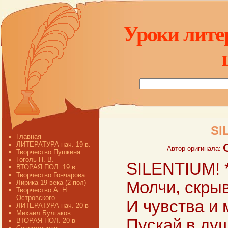
Уроки лите
SI
Главная
ЛИТЕРАТУРА нач. 19 в.
Автор оригинала:
Творчество Пушкина
Гоголь Н. В.
SILENTIUM! 
ВТОРАЯ ПОЛ. 19 в
Творчество Гончарова
Лирика 19 века (2 пол)
Молчи, скрыв
Творчество А. Н.
Островского
И чувства и 
ЛИТЕРАТУРА нач. 20 в
Михаил Булгаков
Пускай в ду
ВТОРАЯ ПОЛ. 20 в