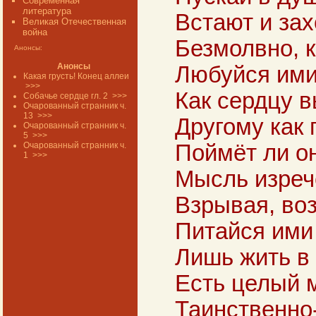
Современная
литература
Встают и зах
Великая Отечественная
война
Безмолвно, к
Анонсы:
Анонсы
Любуйся ими 
Какая грусть! Конец аллеи
>>>
Как сердцу в
Собачье сердце гл. 2
>>>
Очарованный странник ч.
13
>>>
Другому как 
Очарованный странник ч.
5
>>>
Очарованный странник ч.
Поймёт ли о
1
>>>
Мысль изреч
Взрывая, во
Питайся ими 
Лишь жить в
Есть целый 
Таинственно