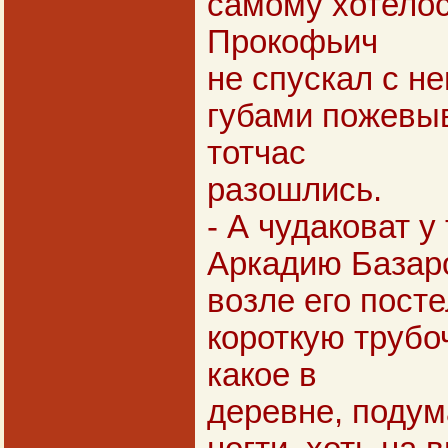
самому хотелос
Прокофьич
не спускал с не
губами пожевыв
тотчас
разошлись.
- А чудаковат у
Аркадию Базаро
возле его пост
короткую трубоч
какое в
деревне, подум