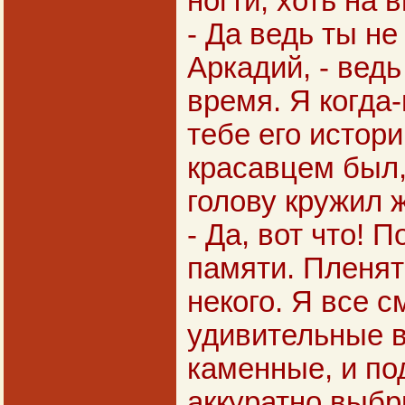
ногти, хоть на 
- Да ведь ты не
Аркадий, - вед
время. Я когда
тебе его истор
красавцем был
голову кружил
- Да, вот что! П
памяти. Пленять
некого. Я все с
удивительные в
каменные, и по
аккуратно выбр