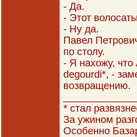
- Да.
- Этот волосат
- Ну да.
Павел Петрович
по столу.
- Я нахожу, что
degourdi*, - зам
возвращению.
_____________
* стал развязне
За ужином разг
Особенно Базар