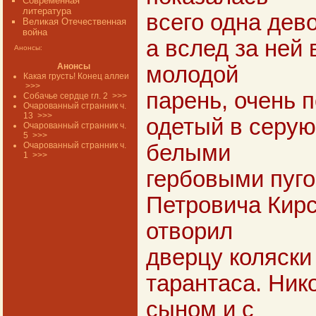
Современная
литература
всего одна дев
Великая Отечественная
война
а вслед за ней
Анонсы:
Анонсы
молодой
Какая грусть! Конец аллеи
>>>
парень, очень 
Собачье сердце гл. 2
>>>
Очарованный странник ч.
13
>>>
одетый в серую
Очарованный странник ч.
5
>>>
Очарованный странник ч.
белыми
1
>>>
гербовыми пуго
Петровича Кирс
отворил
дверцу коляски
тарантаса. Ник
сыном и с