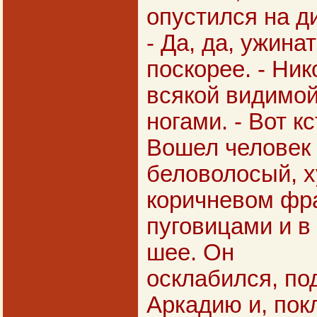
опустился на д
- Да, да, ужина
поскорее. - Ни
всякой видимой
ногами. - Вот к
Вошел человек 
беловолосый, х
коричневом фр
пуговицами и в
шее. Он
осклабился, по
Аркадию и, пок