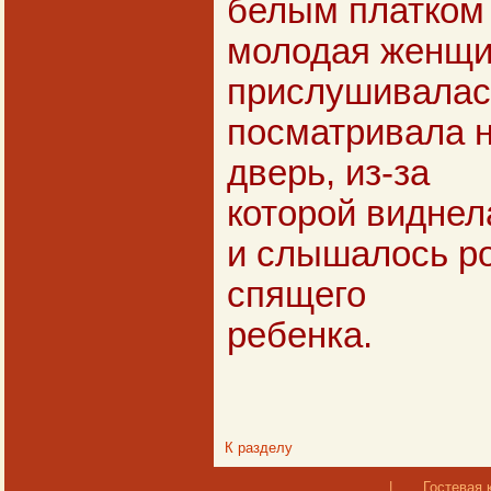
белым платком 
молодая женщин
прислушивалась
посматривала 
дверь, из-за
которой виднел
и слышалось р
спящего
ребенка.
К разделу
|
Гостевая 