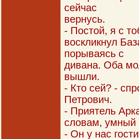
сейчас
вернусь.
- Постой, я с то
воскликнул Баз
порываясь с
дивана. Оба м
вышли.
- Кто сей? - сп
Петрович.
- Приятель Арка
словам, умный 
- Он у нас гост