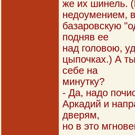
же их шинель. 
недоумением, 
базаровскую "о
подняв ее
над головою, у
цыпочках.) А т
себе на
минутку?
- Да, надо почи
Аркадий и напр
дверям,
но в это мгнов