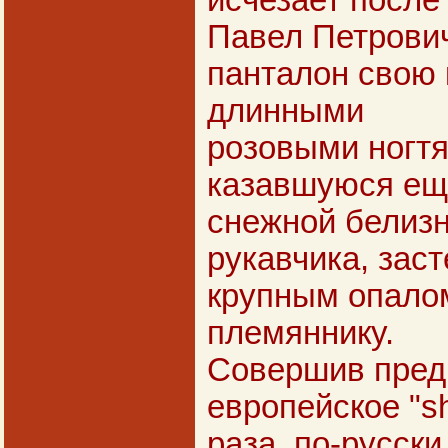
исчезает после
Павел Петрович
панталон свою 
длинными
розовыми ногтям
казавшуюся ещ
снежной белиз
рукавчика, зас
крупным опалом
племяннику.
Совершив пред
европейское "sh
раза, по-русски