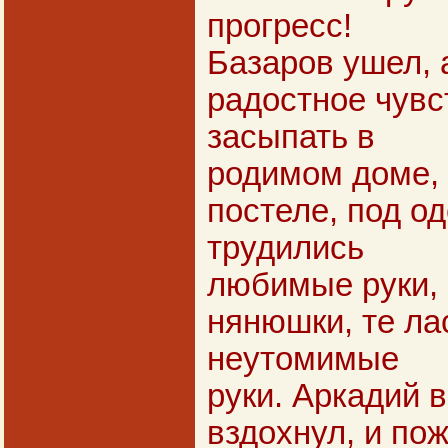
прогресс!
Базаров ушел, 
радостное чувс
засыпать в
родимом доме, 
постеле, под о
трудились
любимые руки, 
нянюшки, те ла
неутомимые
руки. Аркадий 
вздохнул, и по