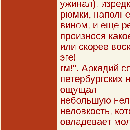
ужинал), изред
рюмки, наполн
вином, и еще р
произнося како
или скорее воск
эге!
гм!". Аркадий 
петербургских н
ощущал
небольшую нело
неловкость, ко
овладевает мо