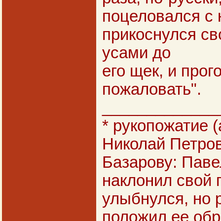
поцеловался с н
прикоснулся с
усами до
его щек, и прог
пожаловать".
_____________
* рукопожатие (а
Николай Петров
Базарову: Паве
наклонил свой г
улыбнулся, но 
положил ее обр