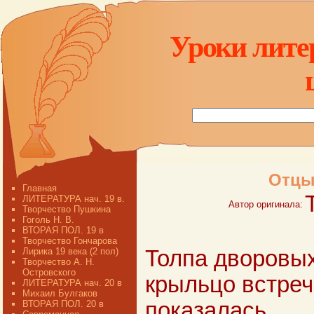
Уроки лите
Отцы 
Главная
ЛИТЕРАТУРА нач. 19 в.
Автор оригинала:
Творчество Пушкина
Гоголь Н. В.
ВТОРАЯ ПОЛ. 19 в
Творчество Гончарова
Лирика 19 века (2 пол)
Толпа дворовы
Творчество А. Н.
Островского
крыльцо встреч
ЛИТЕРАТУРА нач. 20 в
Михаил Булгаков
показалась
ВТОРАЯ ПОЛ. 20 в