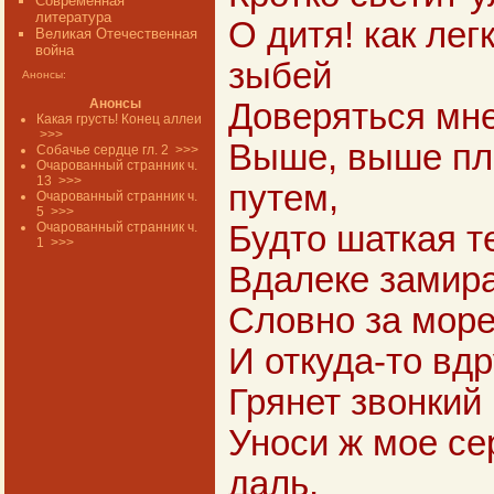
Современная
литература
О дитя! как ле
Великая Отечественная
война
зыбей
Анонсы:
Анонсы
Доверяться мне
Какая грусть! Конец аллеи
>>>
Выше, выше пл
Собачье сердце гл. 2
>>>
Очарованный странник ч.
13
>>>
путем,
Очарованный странник ч.
5
>>>
Очарованный странник ч.
Будто шаткая т
1
>>>
Вдалеке замирае
Словно за море
И откуда-то вдр
Грянет звонкий
Уноси ж мое се
даль,