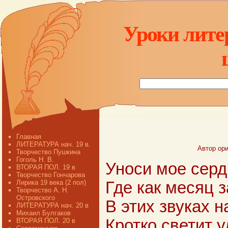
Уроки лите
Главная
ЛИТЕРАТУРА нач. 19 в.
Автор ори
Творчество Пушкина
Гоголь Н. В.
Уноси мое серд
ВТОРАЯ ПОЛ. 19 в
Творчество Гончарова
Лирика 19 века (2 пол)
Где как месяц 
Творчество А. Н.
Островского
В этих звуках н
ЛИТЕРАТУРА нач. 20 в
Михаил Булгаков
Кротко светит 
ВТОРАЯ ПОЛ. 20 в