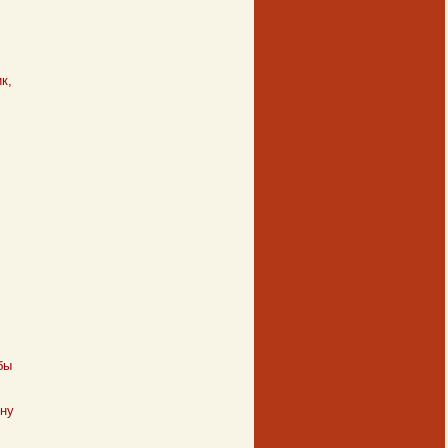
к,
бы
ону