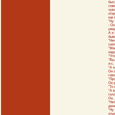
был
сове
чув
отк
как 
"Ну
- Он
увид
А я 
быв
"Нич
сия
"Мои
надо
"Чт
"Вы,
я-с,
"А н
Он с
гов
"Пр
Он 
"То 
"А в
голо
Он, 
"Нет
ден
"Ну 
оты