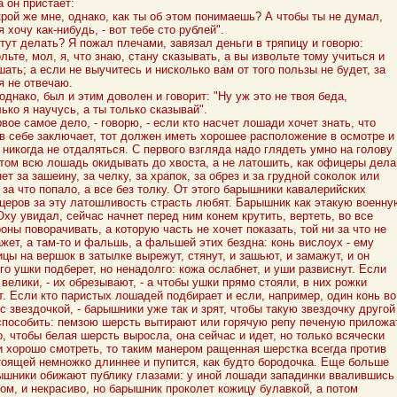
а он пристает:
крой же мне, однако, как ты об этом понимаешь? А чтобы ты не думал,
я хочу как-нибудь, - вот тебе сто рублей".
 тут делать? Я пожал плечами, завязал деньги в тряпицу и говорю:
льте, мол, я, что знаю, стану сказывать, а вы извольте тому учиться и
ать; а если не выучитесь и нисколько вам от того пользы не будет, за
я не отвечаю.
однако, был и этим доволен и говорит: "Ну уж это не твоя беда,
ько я научусь, а ты только сказывай".
вое самое дело, - говорю, - если кто насчет лошади хочет знать, что
 в себе заключает, тот должен иметь хорошее расположение в осмотре и
 никогда не отдаляться. С первого взгляда надо глядеть умно на голову
отом всю лошадь окидывать до хвоста, а не латошить, как офицеры дела
ет за зашеину, за челку, за храпок, за обрез и за грудной соколок или
за что попало, а все без толку. От этого барышники кавалерийских
церов за эту латошливость страсть любят. Барышник как этакую военну
ху увидал, сейчас начнет перед ним конем крутить, вертеть, во все
оны поворачивать, а которую часть не хочет показать, той ни за что не
жет, а там-то и фальшь, а фальшей этих бездна: конь вислоух - ему
цы на вершок в затылке вырежут, стянут, и зашьют, и замажут, и он
го ушки подберет, но ненадолго: кожа ослабнет, и уши развиснут. Если
велики, - их обрезывают, - а чтобы ушки прямо стояли, в них рожки
т. Если кто паристых лошадей подбирает и если, например, один конь во
с звездочкой, - барышники уже так и зрят, чтобы такую звездочку другой
способить: пемзою шерсть вытирают или горячую репу печеную приложат
, чтобы белая шерсть выросла, она сейчас и идет, но только всячески
и хорошо смотреть, то таким манером ращенная шерстка всегда против
тоящей немножко длиннее и пупится, как будто бородочка. Еще больше
ышники обижают публику глазами: у иной лошади западинки ввалившись
зом, и некрасиво, но барышник проколет кожицу булавкой, а потом