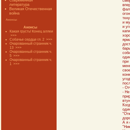
Современная
смер
литература
впе
Великая Отечественная
фал
война
ого
ткну
Анонсы:
и м
и уг
Анонсы
капи
Какая грусть! Конец аллеи
хор
>>>
Собачье сердце гл. 2
>>>
ярм
Очарованный странник ч.
дос
13
>>>
бары
Очарованный странник ч.
соби
5
>>>
один
Очарованный странник ч.
при
1
>>>
меня
свое
кон
угод
пос
- От
- Не
прир
втун
Когд
один
"Отк
доро
А я
"Ник