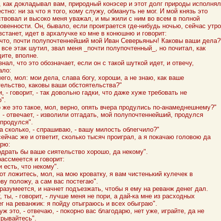
, как докладывал вам, природный конэсер и этот долг природы исполнял
стно: ни за что я того, кому служу, обмануть не мог. И мой князь это
ствовал и высоко меня уважал, и мы жили с ним во всем в полной
ровенности. Он, бывало, если проиграется где-нибудь ночью, сейчас утр
встанет, идет в архалучке ко мне в конюшню и говорит:
 что, почти полупочтеннейший мой Иван Северьяныч! Каковы ваши дела?
 все этак шутил, звал меня _почти полупочтенный_, но почитал, как
ите, вполне.
знал, что это обозначает, если он с такой шуткой идет, и отвечу,
ало:
его, мол: мои дела, слава богу, хороши, а не знаю, как ваше
тельство, каковы ваши обстоятельства?"
, - говорит, - так довольно гадки, что даже хуже требовать не
".
о же это такое, мол, верно, опять вчера продулись по-анамеднешнему?"
 - отвечает, - изволили отгадать, мой полупочтеннейший, продулся
 продулся".
а сколько, - спрашиваю, - вашу милость облегчило?"
ейчас же и ответит, сколько тысяч проиграл, а я покачаю головою да
орю:
одрать бы ваше сиятельство хорошо, да некому".
рассмеется и говорит:
и есть, что некому".
от ложитесь, мол, на мою кроватку, я вам чистенький кулечек в
ву положу, а сам вас постегаю".
разумеется, и начнет подъезжать, чтобы я ему на реванж денег дал.
, ты, - говорит, - лучше меня не пори, а дай-ка мне из расходных
ег на реванжик: я пойду отыграюсь и всех обыграю".
уж это, - отвечаю, - покорно вас благодарю, нет уже, играйте, да не
грывайтесь".