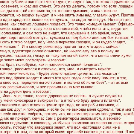
яжет губами и все в это место дует, и надует так, что кожа подымется и
 освежеет, и красиво станет. Это легко делать, потому что если лошади
лаз дышать, ей это приятно, от теплого дыхания, и она стоит не
хнется, но воздух выйдет, и у нее опять ямы над глазами будут. Против
о одно средство: около кости щупать, не ходит ли воздух. Но еще того
шнее, как слепых лошадей продают. Это точно комедия бывает. Офицери
имер, крадется к глазу коня с соломинкой, чтобы испытать, видит ли
 соломинку, а сам того не видит, что барышник в это время, когда
ади надо головой мотнуть, кулаком ее под брюхо или под бок толкает. А
 хоть и тихо гладит, но у него в перчатке гвоздик, и он будто гладит,
м кольнет". И я своему ремонтеру против того, что здесь сейчас
мянул, вдесятеро более объяснил, но ничего ему это в пользу не
ужило: назавтра, гляжу, он накупил коней таких, что кляча клячи хуже,
е зовет меня посмотреть и говорит:
ка, брат, полюбуйся, как я наловчился коней понимать".
глянул, рассмеялся и отвечаю, что, мол, и смотреть нечего:
той плечи мясисты, - будет землю ногами цеплять; эта ложится -
то под брюхо кладет и много что чрез годок себе килу намнет; а эта,
а овес ест, передней ногою топает и колено об ясли бьет", - и так всю
упку раскритиковал, и все правильно на мое вышло.
ь на другой день и говорит:
, Иван, мне, точно, твоего дарования не понять, а лучше служи ты
у меня конэсером и выбирай ты, а я только буду деньги платить".
гласился и жил отлично целые три года, не как раб и наемник, а
ьше как друг и помощник, и если бы не выходы меня одолели, так я мог 
е себе капитал собрать, потому что, по ремонтирскому заведению, какой
дчик ни приедет, сейчас сам с ремонтером знакомится, а верного
овека подсылает к конэсеру, чтобы как возможно конэсера на свою стор
брить, потому что заводчики знают, что вся настоящая сила не в
нтере, а в том, если который имеет при себе настоящего конэсера. Я же