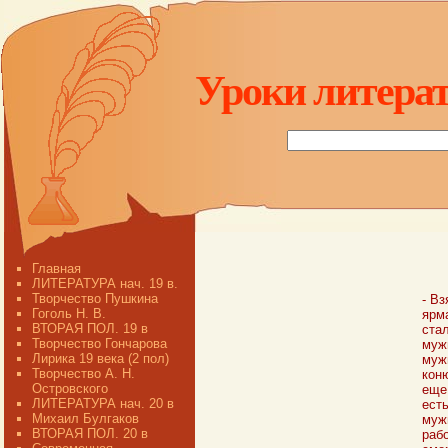
Уроки литерат
Главная
ЛИТЕРАТУРА нач. 19 в.
Творчество Пушкина
- Вз
Гоголь Н. В.
ярм
ВТОРАЯ ПОЛ. 19 в
стал
Творчество Гончарова
мужи
Лирика 19 века (2 пол)
муж
Творчество А. Н.
коню
Островского
еще 
ЛИТЕРАТУРА нач. 20 в
есть
Михаил Булгаков
муж
ВТОРАЯ ПОЛ. 20 в
рабо