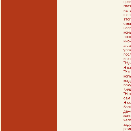
прил
глаз
на г
шело
этог
сме
напр
конь
лош
иной
а са
упо
посл
и ещ
"Ну-
Я вз
"У э
копы
когд
пок
Княз
"Нет
сам 
Я со
бол
даж
заво
чел
задо
ремо