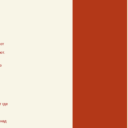
 от
ют.
ю
 где
 над