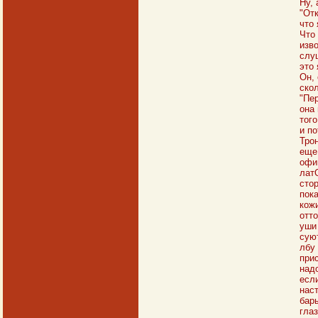
Ну, 
"От
что 
Что
изво
слуш
это 
Он, 
скол
"Пер
она
того
и п
Трон
еще 
офи
латО
стор
пока
кожи
отто
уши 
сую
лбу 
при
надо
есл
нас
бар
гла