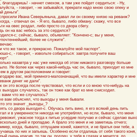
, благодаришь! - начнет смехом, а там уже пойдет сердиться: - Ну,
луйста, - говорит, - не забывайся, прекрати надо мною свою опеку и
й деньги".
спросили Ивана Северьяныча, давал ли он своему князю на реванж?
когда, - отвечал он. - Я его, бывало, либо обману: скажу, что все
ги на овес роздал, либо просто со двора сбегу.
дь он на вас небось за это сердился?
рдился-с; сейчас, бывало, объявляет: "Кончено-с; вы у меня,
упочтеннейший, более не служите".
твечаю:
и что же такое, и прекрасно. Пожалуйте мой паспорт".
ошо-с, - говорит, - извольте собираться: завтра получите ваш
орт".
олько назавтра у нас уже никогда об этом никакого разговору больше
ыло. Не более как через какой-нибудь час он, бывало, приходит ко мне
сем в другом расположении и говорит:
агодарю вас, мой премного-малозначащий, что вы имели характер и мне
еванж денег не дали".
к он это всегда после чувствовал, что если и со мною что-нибудь на
х выходах случалось, так он тоже как брат ко мне снисходил.
с вами что же случалось?
 же вам объяснял, что выходы у меня бывали.
что это значит _выходы_?
лять со двора выходил-с. Обучась пить вино, я его всякий день пить
гал и в умеренности никогда не употреблял, но если, бывало, что меня
тревожит, ужасное тогда к питью усердие получаю и сейчас сделаю вых
есколько дней и пропадаю. А брало это меня и не заметишь отчего;
имер, когда, бывало, отпущаем коней, кажется, и не братья они тебе, а
кучаешь по них и запьешь. Особенно если отдалишь от себя такого коня,
рый очень красив, то так он, подлец, у тебя в глазах и мечется, до