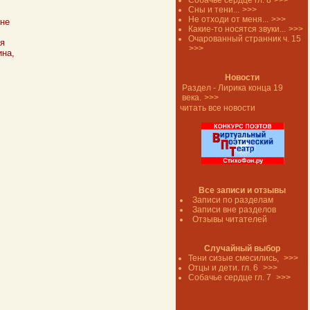
Собачье сердце гл. 8
>>>
Сны и тени...
>>>
Не отходи от меня...
>>>
 не
Какие-то носятся звуки...
>>>
Очарованный странник ч. 15
 я
>>>
ина,
Новости
Раздел - Лирика конца 19
века.
>>>
читать все новости
Все записи и отзывы
Записи по разделам
Записи вне разделов
Отзывы читателей
Случайный выбор
Тени сизые смесились,
>>>
Отцы и дети. гл. 6
>>>
Собачье сердце гл. 7
>>>