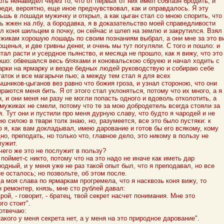
ть ненавидел через то, что от первых от них имел соблазн бродить, и
реди, вероятно, еще иное предчувствовал, как и оправдалось. Я эту
ьшь в лошади мужичку и открыл, а как цыган стал со мною спорить, что
нь жжен на лбу, а бородавка, я в доказательство моей справедливости
л коня шильцем в почку, он сейчас и шлеп на землю и закрутился. Взял
ужикам хорошую лошадь по своим познаниям выбрал, а они мне за это в
ощенья, и две гривны денег, и очень мы тут погуляли. С того и пошло: и
тал расти и усердное пьянство, и месяца не прошло, как я вижу, что это
ошо: обвешался весь бляхами и коновальскою сбруею и начал ходить с
арки на ярмарку и везде бедных людей руководствую и собираю себе
таток и все магарычи пью; а между тем стал я для всех
шников-цыганов вез равно что божия гроза, и узнал стороною, что они
раются меня бить. Я от этого стал уклоняться, потому что их много, а я
, и они меня ни разу не могли попасть одного и вдоволь отколотить, а
 мужиках не смели, потому что те за мою добродетель всегда стояли за
. Тут они и пустили про меня дурную славу, что будто я чародей и не
ю силою в твари толк знаю, но, разумеется, все это было пустяки: к
ю я, как вам докладывал, имею дарование и готов бы его всякому, кому
но, преподать, но только что, главное дело, это никому в пользу не
лужит.
чего же это не послужит в пользу?
 поймет-с никто, потому что на это надо не иначе как иметь дар
одный, и у меня уже не раз такой опыт был, что я преподавал, но все
е осталось; но позвольте, об этом после.
а моя слава по ярмаркам прогремела, что я насквозь коня вижу, то
 ремонтер, князь, мне сто рублей давал:
рой, - говорит, - братец, твой секрет насчет понимания. Мне это
го стоит".
 отвечаю:
акого у меня секрета нет, а у меня на это природное дарование".