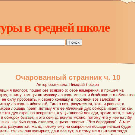
уры в средней школе
Очарованный странник ч. 10
Автор оригинала:
Николай Лесков
явши я паспорт, пошел без всякого о: себе намерения, и пришел на
арку, и вижу, там цыган мужику лошадь меняет и безбожно его обманыва
 ее силу пробовать, и своего конишку в просяной воз заложил, а
кову лошадь в яблочный. Тяга в них, разумеется, хоть и равная, а
икова лошадь преет, потому что ее яблочный дух обморачивает, так как
 этот дух страшно неприятен, а у цыгановой лошади, кроме того, я вижу
и обморок бывает, и это сейчас понять можно, потому что у нее на лбу
 знак, как был огонь ставлен, а цыган говорит: "Это бородавка". А мне
ика, разумеется, жаль, потому ему на оморочной лошади нельзя будет
тать, так как она кувырнет, да и все тут, а к тому же я цыганов тогда