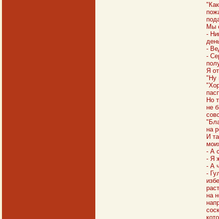
"Как
пожа
пода
Мы 
- Ни
день
- Ве
- Се
пол
Я о
"Ну 
"Хор
пасп
Но т
не б
сов
"Бл
на р
И та
мои
- А 
- Я
- А 
- Гу
избе
рас
на н
напр
сос
кото