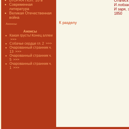
ВТОРАЯ ПОЛ. 20 в
Отблеск
Современная
И лобзан
литература
И заря, 
Великая Отечественная
1850
война
К разделу
Анонсы:
Анонсы
Какая грусть! Конец аллеи
>>>
Собачье сердце гл. 2
>>>
Очарованный странник ч.
13
>>>
Очарованный странник ч.
5
>>>
Очарованный странник ч.
1
>>>