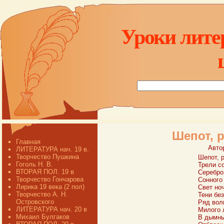
Уроки лите
Шепот, 
Главная
Авто
ЛИТЕРАТУРА нач. 19 в.
Творчество Пушкина
Шепот, 
Гоголь Н. В.
Трели с
ВТОРАЯ ПОЛ. 19 в
Серебро
Творчество Гончарова
Сонного
Лирика 19 века (2 пол)
Свет ноч
Творчество А. Н.
Тени без
Островского
Ряд вол
ЛИТЕРАТУРА нач. 20 в
Милого 
Михаил Булгаков
В дымны