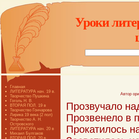
Уроки лите
Главная
ЛИТЕРАТУРА нач. 19 в.
Автор ори
Творчество Пушкина
Гоголь Н. В.
Прозвучало на
ВТОРАЯ ПОЛ. 19 в
Творчество Гончарова
Лирика 19 века (2 пол)
Прозвенело в 
Творчество А. Н.
Островского
Прокатилось н
ЛИТЕРАТУРА нач. 20 в
Михаил Булгаков
ВТОРАЯ ПОЛ. 20 в