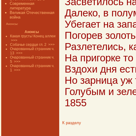
Засветилось на
Современная
литература
Далеко, в полу
Великая Отечественная
война
Убегает на зап
Анонсы:
Анонсы
Погорев золот
Какая грусть! Конец аллеи
>>>
Разлетелись, к
Собачье сердце гл. 2
>>>
Очарованный странник ч.
13
>>>
На пригорке то
Очарованный странник ч.
5
>>>
Очарованный странник ч.
Вздохи дня ест
1
>>>
Но зарница уж 
Голубым и зел
1855
К разделу