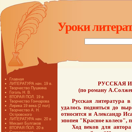
Уроки литерат
Главная
РУССКАЯ 
ЛИТЕРАТУРА нач. 19 в.
Творчество Пушкина
(по роману А.Солже
Гоголь Н. В.
ВТОРАЯ ПОЛ. 19 в
Русская литература 
Творчество Гончарова
Лирика 19 века (2 пол)
удалось подняться до выр
Творчество А. Н.
относится и Александр Ис
Островского
ЛИТЕРАТУРА нач. 20 в
эпопея "Красное колесо", 
Михаил Булгаков
Ход веков для автора
ВТОРАЯ ПОЛ. 20 в