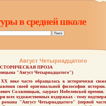
уры в средней школе
Август Четырнадцатого
ИСТОРИЧЕСКАЯ ПРОЗА
ницына "Август Четырнадцатого")
в ХХ веке часто обращалась к исторически сюж
ажения своей оригинальной философии истории. 
аевич Солженицын, лауреат Нобелевской премии. 
при всех художественных издержках - тому подтвер
 романа "Август Четырнадцатого" (первой час