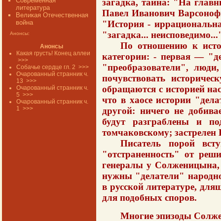
Современная
загадка, тайна: "На главн
литература
Павел Иванович Варсонофь
Великая Отечественная
"История - иррациональна.
война
"загад­ка... неисповедимо...
Анонсы:
По отношению к исто
Анонсы
Какая грусть! Конец аллеи
категории: - первая — "д
>>>
"преобразователи", люди
Собачье сердце гл. 2
>>>
Очарованный странник ч.
почувствовать историчес
13
>>>
обращаются с историей нас
Очарованный странник ч.
5
>>>
что в хаосе истории "дел
Очарованный странник ч.
1
>>>
другой: ничего не добива
будут разграблены и по
томчаковскому; застрелен
Писатель порой вст
"отстраненность" от реши
генералы у Солженицына, 
нужны "делатели" народно
в русской литературе, для
для подобных споров.
Многие эпизоды Солже