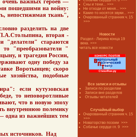
Собачье сердце гл. 8
>>>
из очень важных героев —
Сны и тени...
>>>
ами пошедшими на войну:
Не отходи от меня...
>>>
Какие-то носятся звуки...
>>>
ть, непостижимая ткань",
Очарованный странник ч. 15
>>>
ловно разделить на две
П.А.Столыпина, вторая -
Новости
Раздел - Лирика конца 19
ли "делатели" стараются
века.
>>>
, то "преобразователи "
читать все новости
цыну, и трагедия России,
держивают одну победу за
тавке Воротынцев; скоро
е хозяйства, подобные
Все записи и отзывы
ра": если кутузовская
Записи по разделам
Записи вне разделов
беде, то неповоротливые
Отзывы читателей
вают, что в новую эпоху
ать внутреннюю полемику
Случайный выбор
Очарованный странник ч. 15
 — одна из важнейших тем
>>>
Новаторство поэзии
>>>
Собачье сердце гл. 9
>>>
ых источников.
Над