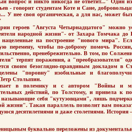
ый вопрос и никто никогда не ответит..." Один 
ев - говорит студентам Коте и Сане, добровольц
.. У нее своя органическая, а для нас, может бы
"
рии героев "Августа Четырнадцатого" можно ус
еятели народной жизни"- от Захара Томчака до 
, нацеленные на построение "нового мира". Ес
кую перемену, чтобы по-доброму помочь России
ильственно, пренебрежительно. В том, по Солжени
атели" терпят поражения, а "преобразователи" о
ется своим безоглядно-правдивым докладом в С
делены "поровну" изобильные и благополучны
 Петр Столыпин.
упает в полемику и с автором "Войны и ми
тельных действий, по Толстому, и привела к по
называющие себя "кутузовцами", лишь подчерки
й жизни". Такая параллель позволит вам показ
щуюся десятилетиями и даже столетиями. История
ницыным буквально переложены из документальн