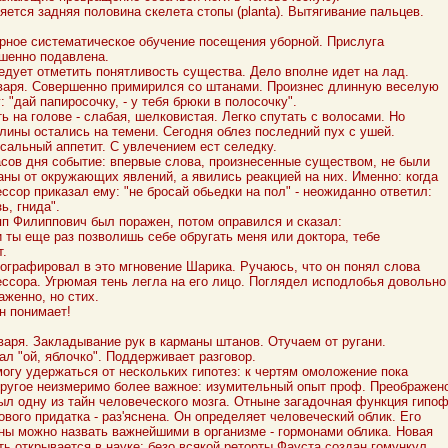
яется задняя половина скелета стопы (planta). Вытягивание пальцев.
рное систематическое обучение посещения уборной. Прислуга
шенно подавлена.
едует отметить понятливость существа. Дело вполне идет на лад.
варя. Совершенно примирился со штанами. Произнес длинную веселую
: "дай папиросочку, - у тебя брюки в полосочку".
ь на голове - слабая, шелковистая. Легко спутать с волосами. Но
лины остались на темени. Сегодня облез последний пух с ушей.
сальный аппетит. С увлечением ест селедку.
асов дня событие: впервые слова, произнесенные существом, не были
аны от окружающих явлений, а явились реакцией на них. Именно: когда
ссор приказал ему: "не бросай обьедки на пол" - неожиданно ответил:
ь, гнида".
п Филиппович был поражен, потом оправился и сказал:
и ты еще раз позволишь себе обругать меня или доктора, тебе
т.
ографировал в это мгновение Шарика. Ручаюсь, что он понял слова
ссора. Угрюмая тень легла на его лицо. Поглядел исподлобья довольно
аженно, но стих.
он понимает!
варя. Закладывание рук в карманы штанов. Отучаем от ругани.
ал "ой, яблочко". Поддерживает разговор.
могу удержаться от нескольких гипотез: к чертям омоложение пока
Другое неизмеримо более важное: изумительный опыт проф. Преображен
ыл одну из тайн человеческого мозга. Отныне загадочная функция гипо
гового придатка - раз'яснена. Он определяет человеческий облик. Его
ны можно назвать важнейшими в организме - гормонами облика. Новая
ть открывается в науке: безо всякой реторты Фауста создан гомункул.