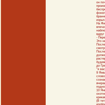
он по
произ
беспр
фоног
бранн
изрыг
На Фи
впеча
наблю
вдруг
- Пер
Это н
После
смотр
После
долже
расте
будем
до Гр
"я ва
9 Янв
слово
созна
вчера
подно
10 Ян
охотн
крика
(В те
изобр