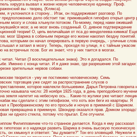
пель хирурга вызвал к жизни новую человеческую единицу. Проф.
раженский вы - творец. (Клякса).
ем, я уклонился в сторону... Итак, он поддерживает разговор. По
 предположению дело обстоит так: прижившийся гипофиз открыл центр 
ачьем мозгу и слова хлынули потоком. По-моему, перед нами оживший
рнувшийся мозг, а не мозг вновь созданный. О, дивное подтверждение
ционной теории! О, цепь величайшая от пса до менделеева-химика! Ещ
еза: мозг Шарика в собачьем периоде его жизни накопил бездну понятий.
лова, которыми он начал оперировать в первую очередь, - уличные слов
 слышал и затаил в мозгу. Теперь, проходя по улице, я с тайным ужасом
ю на встречных псов. Бог их знает, что у них таится в мозгах.
 читал. Читал (3 восклицательных знака). Это я догадался. По
ыбе. Именно с конца читал. И я даже знаю, где разрешение этой загадки:
ерезке зрительных нервов собаки.
 москве творится - уму не постижимо человеческому. Семь
евских торговцев уже сидят за распространение слухов о
преставлении, которое навлекли большевики. Дарья Петровна говорила 
точно называла число: 28 ноября 1925 года, в день преподобного мучени
на земля налетит на небесную ось... Какие-то жулики уже читают лекции
 кабак мы сделали с этим гипофизом, что хоть вон беги из квартиры. Я
хал к Преображенскому по его просьбе и ночую в приемной с Шариком.
овая превращена в приемную. Швондер оказался прав. Домком злорадст
фах ни одного стекла, потому что прыгал. Еле отучили.
иппом Филипповичем что-то странное делается. Когда я ему рассказал
их гипотезах и о надежде развить Шарика в очень высокую психическую
сть, он хмыкнул и ответил: "вы думаете?" Тон его зловещий. Неужели я