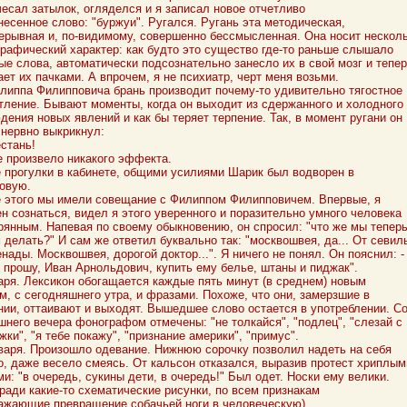
чесал затылок, огляделся и я записал новое отчетливо
несенное слово: "буржуи". Ругался. Ругань эта методическая,
ерывная и, по-видимому, совершенно бессмысленная. Она носит нескол
рафический характер: как будто это существо где-то раньше слышало
ые слова, автоматически подсознательно занесло их в свой мозг и тепе
ает их пачками. А впрочем, я не психиатр, черт меня возьми.
липпа Филипповича брань производит почему-то удивительно тягостное
тление. Бывают моменты, когда он выходит из сдержанного и холодного
дения новых явлений и как бы теряет терпение. Так, в момент ругани он
 нервно выкрикнул:
естань!
е произвело никакого эффекта.
 прогулки в кабинете, общими усилиями Шарик был водворен в
овую.
 этого мы имели совещание с Филиппом Филипповичем. Впервые, я
н сознаться, видел я этого уверенного и поразительно умного человека
рянным. Напевая по своему обыкновению, он спросил: "что же мы тепер
 делать?" И сам же ответил буквально так: "москвошвея, да... От севил
енады. Москвошвея, дорогой доктор...". Я ничего не понял. Он пояснил: -
с прошу, Иван Арнольдович, купить ему белье, штаны и пиджак".
аря. Лексикон обогащается каждые пять минут (в среднем) новым
м, с сегодняшнего утра, и фразами. Похоже, что они, замерзшие в
нии, оттаивают и выходят. Вышедшее слово остается в употреблении. С
шнего вечера фонографом отмечены: "не толкайся", "подлец", "слезай с
жки", "я тебе покажу", "признание америки", "примус".
варя. Произошло одевание. Нижнюю сорочку позволил надеть на себя
о, даже весело смеясь. От кальсон отказался, выразив протест хриплым
ми: "в очередь, сукины дети, в очередь!" Был одет. Носки ему велики.
тради какие-то схематические рисунки, по всем признакам
ажающие превращение собачьей ноги в человеческую).