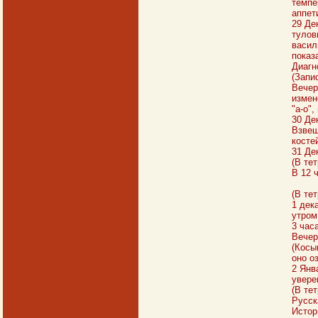
темпе
аппет
29 Де
тулов
васил
показ
Диагн
(Запи
Вечер
измен
"а-о"
30 Де
Взвеш
косте
31 Де
(В те
В 12 
(В те
1 дек
утром
3 час
Вечер
(Косы
оно о
2 Янв
увере
(В те
Русск
Истор