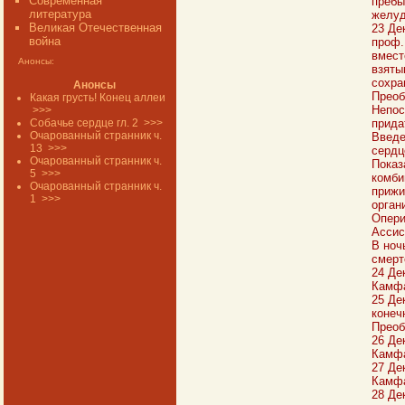
Современная
пребы
литература
желуд
Великая Отечественная
23 Де
война
проф.
вмест
Анонсы:
взяты
сохра
Анонсы
Преоб
Какая грусть! Конец аллеи
Непос
>>>
Собачье сердце гл. 2
>>>
прида
Очарованный странник ч.
Введе
13
>>>
сердц
Очарованный странник ч.
Показ
5
>>>
комби
Очарованный странник ч.
прижи
1
>>>
орган
Опери
Ассис
В ноч
смерт
24 Де
Камфа
25 Де
конеч
Преоб
26 Де
Камфа
27 Де
Камфа
28 Де