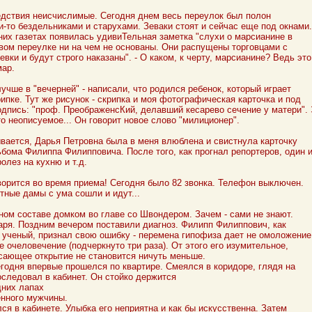
дствия неисчислимые. Сегодня днем весь переулок был полон
и-то бездельниками и старухами. Зеваки стоят и сейчас еще под окнами.
них газетах появилась удивиТельная заметка "слухи о марсианине в
вом переулке ни на чем не основаны. Они распущены торговцами с
евки и будут строго наказаны". - О каком, к черту, марсианине? Ведь это
мар.
учше в "вечерней" - написали, что родился ребенок, который играет
рипке. Тут же рисунок - скрипка и моя фотографическая карточка и под
одпись: "проф. ПреображенсКий, делавший кесарево сечение у матери".
-то неописуемое... Он говорит новое слово "милиционер".
вается, Дарья Петровна была в меня влюблена и свистнула карточку
ьбома Филиппа Филипповича. После того, как прогнал репортеров, один 
ролез на кухню и т.д.
ворится во время приема! Сегодня было 82 звонка. Телефон выключен.
тные дамы с ума сошли и идут...
ном составе домком во главе со Швондером. Зачем - сами не знают.
аря. Поздним вечером поставили диагноз. Филипп Филиппович, как
 ученый, признал свою ошибку - перемена гипофиза дает не омоложение
е очеловечение (подчеркнуто три раза). От этого его изумительное,
сающее открытие не становится ничуть меньше.
егодня впервые прошелся по квартире. Смеялся в коридоре, глядя на
оследовал в кабинет. Он стойко держится
дних лапах
нного мужчины.
ся в кабинете. Улыбка его неприятна и как бы искусственна. Затем