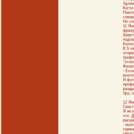
Удлин
Когти.
Повто
совер
Но сл
11 Ян
фразу
Шерст
подпа
Колос
В 5 ч
оторв
профе
"отлез
Филип
- Есл
влети
Я фот
профе
раздр
Ура, 
12 Ян
Свист
Я не 
что. 
раскр
- моз
гормо
облас