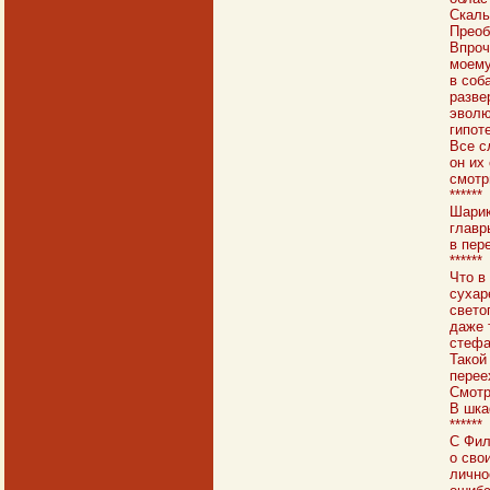
Скаль
Преоб
Впроч
моему
в соб
разве
эволю
гипот
Все с
он их
смотр
******
Шарик
главр
в пер
******
Что в
сухар
свето
даже 
стефа
Такой
перее
Смотр
В шка
******
С Фил
о сво
лично