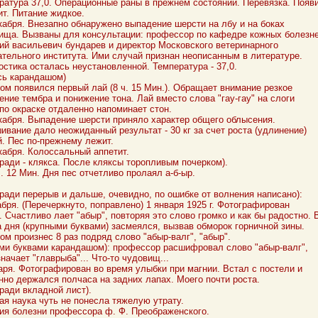
ратура 37,0. Операционные раны в прежнем состоянии. Перевязка. Появ
ит. Питание жидкое.
кабря. Внезапно обнаружено выпадение шерсти на лбу и на боках
ища. Вызваны для консультации: профессор по кафедре кожных болезн
ий васильевич бундарев и директор Московского ветеринарного
ательного института. Ими случай признан неописанным в литературе.
остика осталась неустановленной. Температура - 37,0.
сь карандашом)
ом появился первый лай (8 ч. 15 Мин.). Обращает внимание резкое
ение тембра и понижение тона. Лай вместо слова "гау-гау" на слоги
, по окраске отдаленно напоминает стон.
кабря. Выпадение шерсти приняло характер общего облысения.
ивание дало неожиданный результат - 30 кг за счет роста (удлинение)
й. Пес по-прежнему лежит.
кабря. Колоссальный аппетит.
тради - клякса. После кляксы торопливым почерком).
ч. 12 Мин. Дня пес отчетливо пролаял а-б-ыр.
тради перерыв и дальше, очевидно, по ошибке от волнения написано):
абря. (Перечеркнуто, поправлено) 1 января 1925 г. Фотографирован
. Счастливо лает "абыр", повторяя это слово громко и как бы радостно. 
а дня (крупными буквами) засмеялся, вызвав обморок горничной зины.
ом произнес 8 раз подряд слово "абыр-валг", "абыр".
ми буквами карандашом): профессор расшифровал слово "абыр-валг",
значает "главрыба"... Что-то чудовищ...
аря. Фотографирован во время улыбки при магнии. Встал с постели и
нно держался полчаса на задних лапах. Моего почти роста.
тради вкладной лист).
ая наука чуть не понесла тяжелую утрату.
ия болезни профессора ф. Ф. Преображенского.