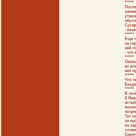
******
После
каким
утрен
обухо
Сухар
- кош
******
Еще л
на ск
ней п
- что
******
Оказы
из ал
них п
******
Что т
Безде
******
В пол
8 Янв
истый
полно
потря
Тот с
он пр
на за
сложе
Смеял