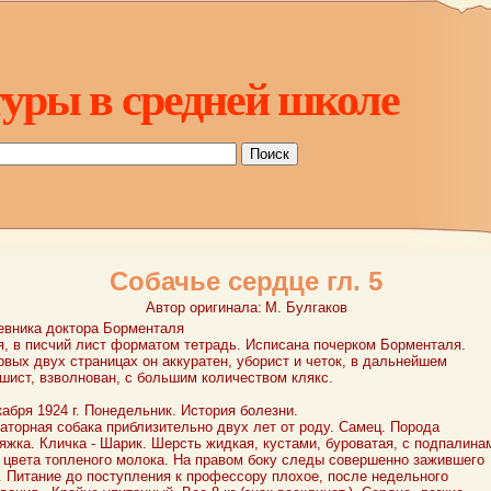
уры в средней школе
Собачье сердце гл. 5
Автор оригинала:
М. Булгаков
евника доктора Борменталя
я, в писчий лист форматом тетрадь. Исписана почерком Борменталя.
рвых двух страницах он аккуратен, уборист и четок, в дальнейшем
шист, взволнован, с большим количеством клякс.
кабря 1924 г. Понедельник. История болезни.
аторная собака приблизительно двух лет от роду. Самец. Порода
яжка. Кличка - Шарик. Шерсть жидкая, кустами, буроватая, с подпалина
 цвета топленого молока. На правом боку следы совершенно зажившего
. Питание до поступления к профессору плохое, после недельного