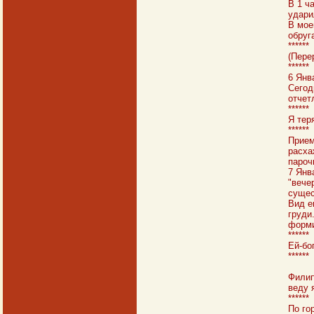
В 1 ч
удари
В мое
обруг
******
(Пере
******
6 Янв
Сегод
отчет
******
Я тер
******
Прием
расха
пароч
7 Янв
"вече
сущес
Вид е
груди
форми
******
Ей-бог
******
Филип
веду 
******
По го