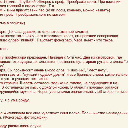
ас 13 мин. - Глубокий обморок с проф. Преображенским. При падении
лся головой о палку стула. Т-а.
м и зины присутствии пес (если псом, конечно, можно назвать)
ал проф. Преображенского по матери.
рыв в записях).
аря. (То карандашом, то фиолетовыми чернилами).
ня после того, как у него отвалился хвост, он произнес совершенно
ливо слово "пивная". Работает фонограф. Черт знает - что такое.
яюсь.
 у профессора прекращен. Начиная с 5-ти час. Дня из смотровой, где
живает это существо, слышится явственно вульгарная ругань и слова "
ку".
аря. Он произносит очень много слов: "извозчик", "мест нету",
рняя газета", "лучший подарок детям" и все бранные слова, какие только
твуют в русском лексиконе.
го странен. Шерсть осталась только на голове, на подбородке и на
. В остальном он лыс, с дряблой кожей. В области половых органов
рующийся мужчина. Череп увеличился значительно. Лоб скошен и низо
у, я с ума сойду.
п Филиппович все еще чувствует себя плохо. Большинство наблюдений
я. (Фонограф, фотографии).
роду расплылись слухи.