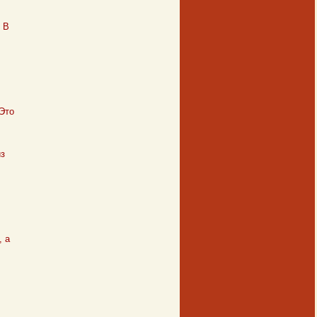
 В
 Это
из
, а