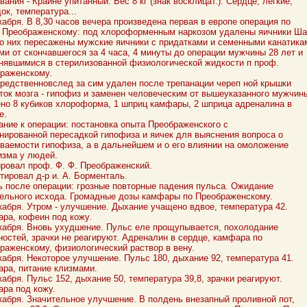
вания - Крайне упитанный. Вес 8 кг (знак восклицат.). Сердце, легкие,
ок, температура...
кабря. В 8,30 часов вечера произведена первая в европе операция по
 Преображенскому: под хлороформенным наркозом удалены яичники Ша
о них пересажены мужские яичники с придатками и семенными канатика
ми от скончавшегося за 4 часа, 4 минуты до операции мужчины 28 лет и
нявшимися в стерилизованной физиологической жидкости п проф.
раженскому.
редственновслед за сим удален после трепанации череп ной крышки
ток мозга - гипофиз и заменен человеческим от вышеуказанного мужчин
но 8 кубиков хлороформа, 1 шприц камфары, 2 шприца адреналина в
е.
ание к операции: постановка опыта Преображенского с
нированной пересадкой гипофиза и яичек для выяснения вопроса о
ваемости гипофиза, а в дальнейшем и о его влиянии на омоложение
изма у людей.
ровал проф. Ф. Ф. Преображенский.
тировал д-р и. А. Борменталь.
ь после операции: грозные повторные падения пульса. Ожидание
ельного исхода. Громадные дозы камфары по Преображенскому.
кабря. Утром - улучшение. Дыхание учащено вдвое, температура 42.
ра, кофеин под кожу.
кабря. Вновь ухудшение. Пульс еле прощупывается, похолодание
ностей, зрачки не реагируют. Адреналин в сердце, камфара по
раженскому, физиологический раствор в вену.
кабря. Некоторое улучшение. Пульс 180, дыхание 92, температура 41.
ра, питание клизмами.
кабря. Пульс 152, дыхание 50, температура 39,8, зрачки реагируют.
ра под кожу.
кабря. Значительное улучшение. В полдень внезапный проливной пот,