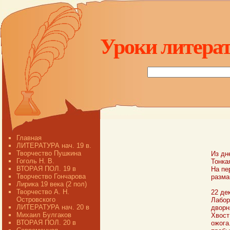
Уроки литерат
Главная
ЛИТЕРАТУРА нач. 19 в.
Творчество Пушкина
Из дн
Гоголь Н. В.
Тонка
ВТОРАЯ ПОЛ. 19 в
На пе
Творчество Гончарова
разма
Лирика 19 века (2 пол)
Творчество А. Н.
22 де
Островского
Лабор
ЛИТЕРАТУРА нач. 20 в
дворн
Михаил Булгаков
Хвост
ВТОРАЯ ПОЛ. 20 в
ожога