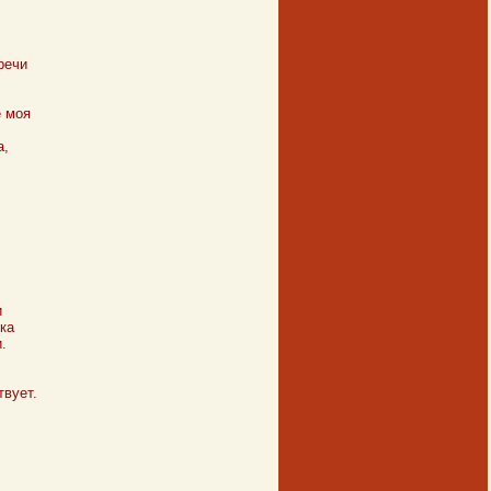
речи
е моя
а,
и
ка
.
вует.