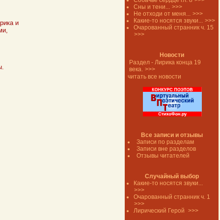
Собачье сердце гл. 8
>>>
Сны и тени...
>>>
Не отходи от меня...
>>>
Какие-то носятся звуки...
>>>
рика и
Очарованный странник ч. 15
ми,
>>>
Новости
Раздел - Лирика конца 19
ы.
века.
>>>
читать все новости
Все записи и отзывы
Записи по разделам
Записи вне разделов
Отзывы читателей
Случайный выбор
Какие-то носятся звуки...
>>>
Очарованный странник ч. 1
>>>
Лирический Герой
>>>